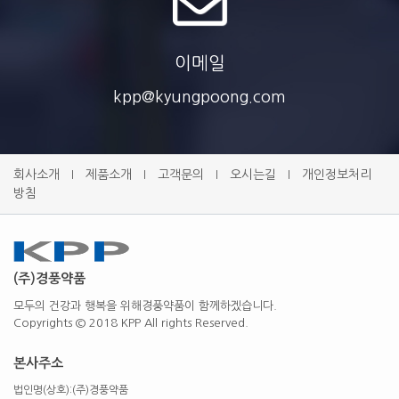
순환기계 전문의약품
이메일
약효별 구분
kpp@kyungpoong.com
211 강심제
포장단위
30T, 300T
회사소개
제품소개
고객문의
오시는길
개인정보처리
l
l
l
l
방침
자세히보기
(주)경풍약품
모두의 건강과 행복을 위해경풍약품이 함께하겠습니다.
Copyrights © 2018 KPP All rights Reserved.
본사주소
법인명(상호):(주)경풍약품