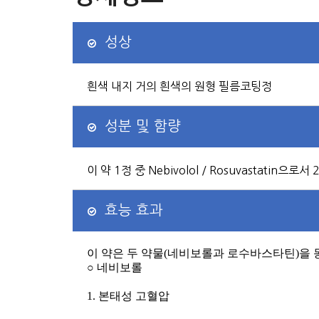
성상
흰색 내지 거의 흰색의 원형 필름코팅정
성분 및 함량
이 약 1정 중 Nebivolol / Rosuvastatin으로서
효능 효과
이 약은 두 약물
(
네비보롤과 로수바스타틴
)
을 
○ 네비보롤
1.
본태성 고혈압