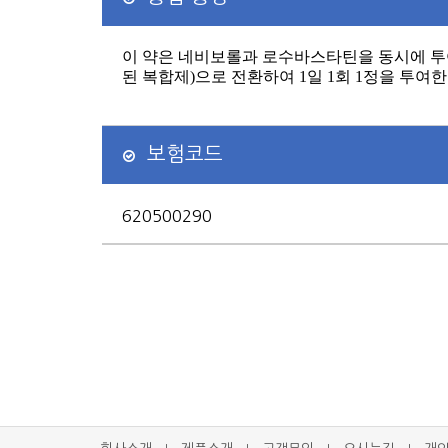
이 약은 네비보롤과 로수바스타틴을 동시에 투
된 복합제
)
으로 전환하여
1
일
1
회
1
정을 투여
보험코드
620500290