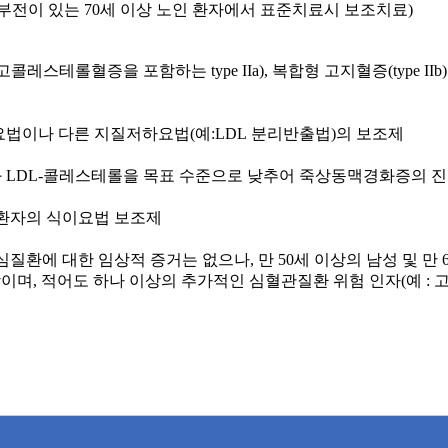
부전이 있는
70
세 이상 노인 환자에서 표준치료시 보조치료
)
 고콜레스테롤혈증을 포함하는
type IIa),
복합형 고지혈증
(type IIb)
요법이나 다른 지질저하요법
(
예
:LDL
분리반출법
)
의 보조제
과
LDL-
콜레스테롤을 목표 수준으로 낮추어 죽상동맥경화증의 진
환자의 식이요법 보조제
심질환에 대한 임상적 증거는 없으나
,
만
50
세 이상의 남성 및 만
6
상이며
,
적어도 하나 이상의 추가적인 심혈관질환 위험 인자
(
예
: