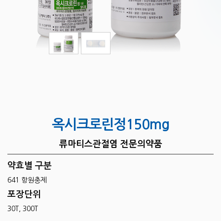
옥시크로린정150mg
류마티스관절염 전문의약품
약효별 구분
641 항원충제
포장단위
30T, 300T