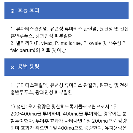
효능 효과
1. 류마티스관절염, 유년성 류마티스 관절염, 원판성 및 전신
홍반루푸스, 광과민성 피부질환.
2. 말라리아(P. vivax, P. mailariae, P. ovale 및 감수성 P.
falciparum)의 치료 및 예방.
용법 용량
1. 류마티스관절염, 유년성 류마티스 관절염, 원판성 및 전신
홍반루푸스, 광과민성 피부질환.
1) 성인: 초기용량은 황산히드록시클로로퀸으로서 1일
200-400mg을 투여하며, 400mg을 투여하는 경우에는 분
할투여한다. 투여후 효과가 나타나면 1일 200mg으로 감량
하며 효과가 적으면 1일 400mg으로 증량한다. 유지용량은