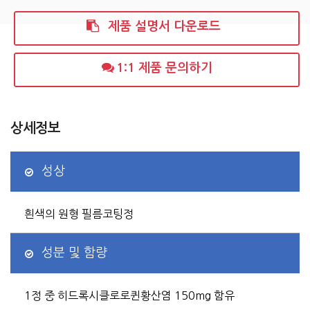
제품 설명서 다운로드
1:1 제품 문의하기
상세정보
성상
흰색의 원형 필름코팅정
성분 및 함량
1정 중 히드록시클로로퀸황산염 150mg 함유