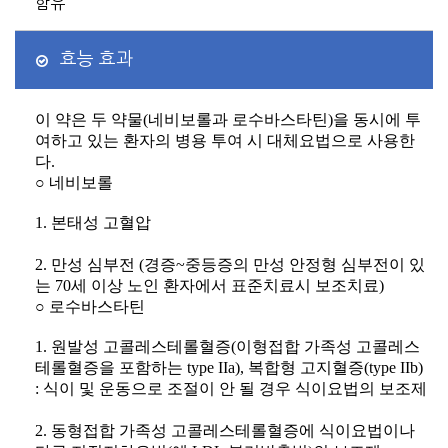
함유
효능 효과
이 약은 두 약물
(
네비보롤과 로수바스타틴
)
을 동시에 투
여하고 있는 환자의 병용 투여 시 대체요법으로 사용한
다
.
○ 네비보롤
1.
본태성 고혈압
2.
만성 심부전
(
경증
~
중등증의 만성 안정형 심부전이 있
는
70
세 이상 노인 환자에서 표준치료시 보조치료
)
○ 로수바스타틴
1.
원발성 고콜레스테롤혈증
(
이형접합 가족성 고콜레스
테롤혈증을 포함하는
type IIa),
복합형 고지혈증
(type IIb)
:
식이 및 운동으로 조절이 안 될 경우 식이요법의 보조제
2.
동형접합 가족성 고콜레스테롤혈증에 식이요법이나