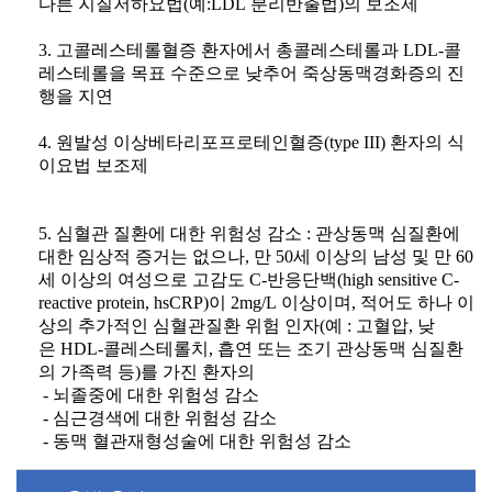
다른 지질저하요법
(
예
:LDL
분리반출법
)
의 보조제
3.
고콜레스테롤혈증 환자에서 총콜레스테롤과
LDL-
콜
레스테롤을 목표 수준으로 낮추어 죽상동맥경화증의 진
행을 지연
4.
원발성 이상베타리포프로테인혈증
(type III)
환자의 식
이요법 보조제
5.
심혈관 질환에 대한 위험성 감소
:
관상동맥 심질환에
대한 임상적 증거는 없으나
,
만
50
세 이상의 남성 및 만
60
세 이상의 여성으로 고감도
C-
반응단백
(high sensitive C-
reactive protein, hsCRP)
이
2mg/L
이상이며
,
적어도 하나 이
상의 추가적인 심혈관질환 위험 인자
(
예
:
고혈압
,
낮
은
HDL-
콜레스테롤치
,
흡연 또는 조기 관상동맥 심질환
의 가족력 등
)
를 가진 환자의
-
뇌졸중에 대한 위험성 감소
-
심근경색에 대한 위험성 감소
-
동맥 혈관재형성술에 대한 위험성 감소