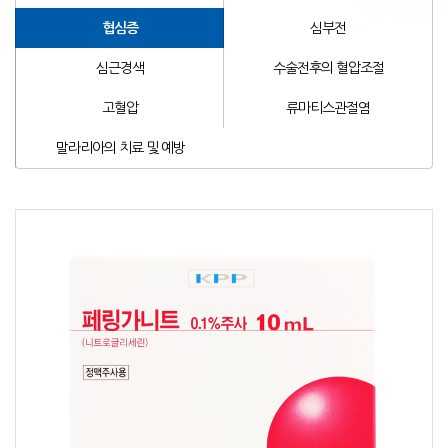
협심증
심부전
심근경색
수술전후의 혈압조절
고혈압
류마티스관절염
말라리아의 치료 및 예방