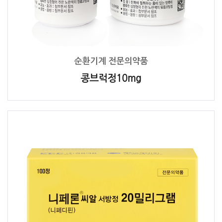
순환기계 전문의약품
콩브럭정10mg