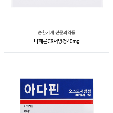
순환기계 전문의약품
니페론CR서방정40mg