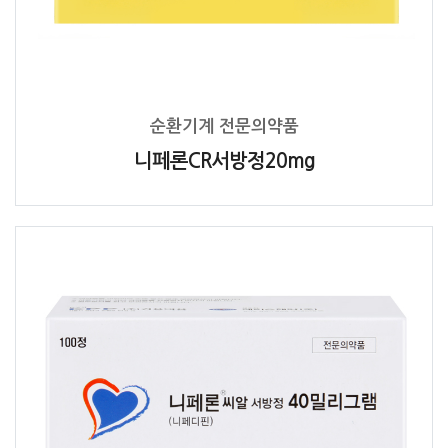
순환기계 전문의약품
니페론CR서방정20mg