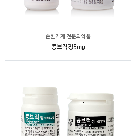
순환기계 전문의약품
콩브럭정5mg