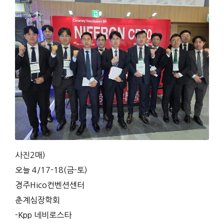
사진2매)
오늘 4/17-18(금-토)
경주Hico컨벤션센터
춘계심장학회
-Kpp 네비로스타